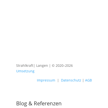
2878285
Email

info@strahlkraft-langen.de
Strahlkraft| Langen | © 2020–2026
Umsetzung
Impressum
|
Datenschutz
|
AGB
Blog & Referenzen