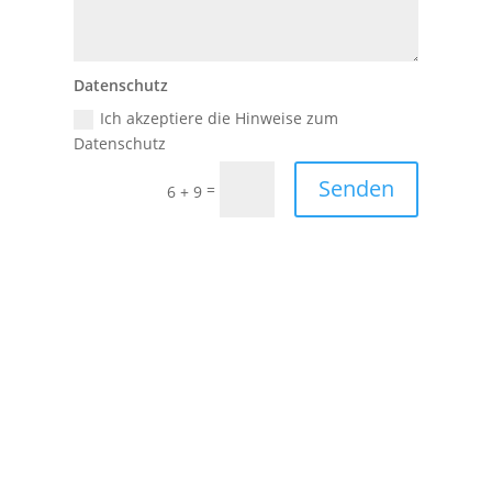
Datenschutz
Ich akzeptiere die Hinweise zum
Datenschutz
Senden
=
6 + 9
Adresse

MTW Dienstleistungs- und
Handelsgesellschaft mbH
Wilhelm Leuschner Platz 21
63225 Langen
Telefon

06103 8074315
·
Mobil: 0177