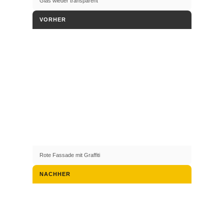
Glas wieder transparent
VORHER
Rote Fassade mit Graffiti
NACHHER