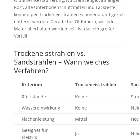
Oldtimer-Restaurierung, Nutzfahrzeuge, Anhänger –
Rost, alte Unterbodenschutzmittel und Lackreste
können per Trockeneisstrahlen schonend und gezielt
entfernt werden. Gerade bei Oldtimern, wo jedes
Material erhalten werden soll, ist das ein großer
Vorteil.
Trockeneisstrahlen vs.
Sandstrahlen – Wann welches
Verfahren?
Kriterium
Trockeneisstrahlen
San
Rückstände
Keine
Str
Wassereinwirkung
Keine
Nei
Flächenleistung
Mittel
Hoc
Geeignet für
Ja
Nei
Elektrik