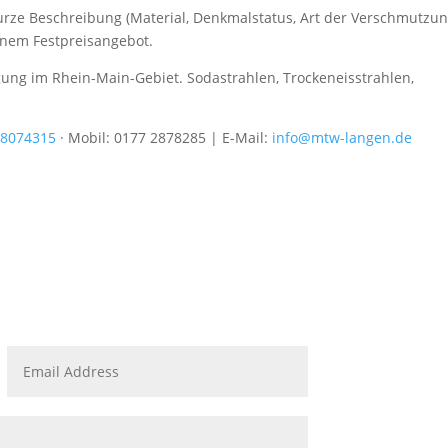
urze Beschreibung (Material, Denkmalstatus, Art der Verschmutzun
inem Festpreisangebot.
ng im Rhein-Main-Gebiet. Sodastrahlen, Trockeneisstrahlen,
 8074315
·
Mobil: 0177 2878285
| E-Mail:
info@mtw-langen.de
Adr

MTW 
mbH
Wilh
6322