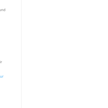
 und
ir
ur
e