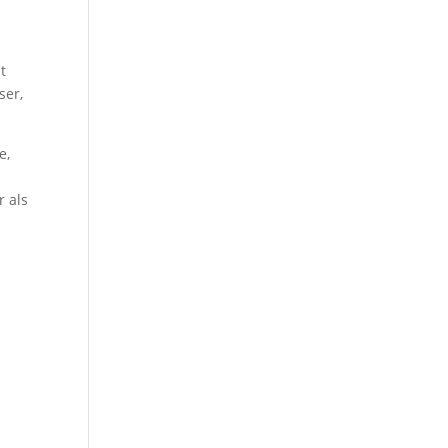
t
ser,
e,
r als