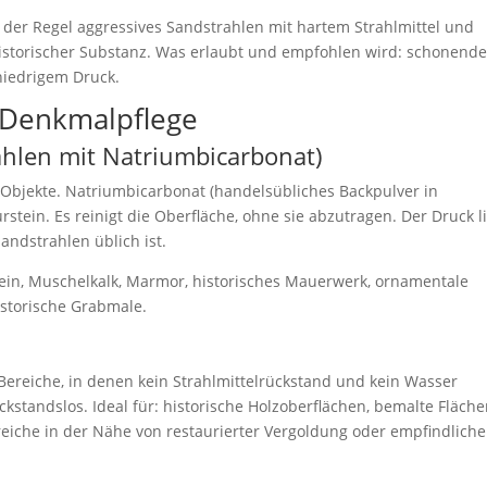
der Regel aggressives Sandstrahlen mit hartem Strahlmittel und
istorischer Substanz. Was erlaubt und empfohlen wird: schonend
niedrigem Druck.
 Denkmalpflege
ahlen mit Natriumbicarbonat)
Objekte. Natriumbicarbonat (handelsübliches Backpulver in
urstein. Es reinigt die Oberfläche, ohne sie abzutragen. Der Druck l
andstrahlen üblich ist.
stein, Muschelkalk, Marmor, historisches Mauerwerk, ornamentale
storische Grabmale.
ereiche, in denen kein Strahlmittelrückstand und kein Wasser
kstandslos. Ideal für: historische Holzoberflächen, bemalte Fläch
reiche in der Nähe von restaurierter Vergoldung oder empfindliche