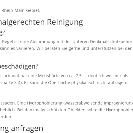
im Rhein-Main-Gebiet.
malgerechten Reinigung
g?
der Regel ist eine Abstimmung mit der Unteren Denkmalschutzbehö
ann es variieren. Wir beraten Sie gerne und unterstützen bei der
beschädigen?
carbonat hat eine Mohshärte von ca. 2,5 — deutlich weicher als
härte 3-4). Es kann die Oberfläche physikalisch nicht abtragen.
 Fassaden. Eine Hydrophobierung (wasserabweisende Imprägnierun
rheblich. Bei denkmalgeschützten Objekten sollte die Hydrophobi
erden.
ng anfragen