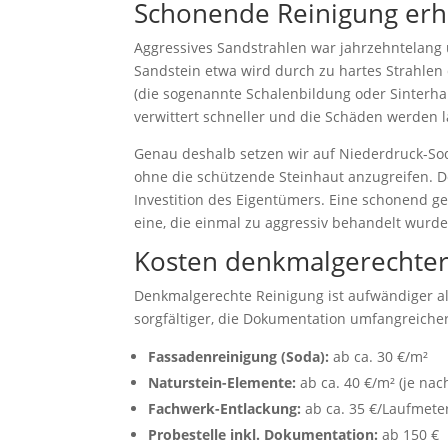
Schonende Reinigung erh
Aggressives Sandstrahlen war jahrzehntelang ü
Sandstein etwa wird durch zu hartes Strahlen 
(die sogenannte Schalenbildung oder Sinterhau
verwittert schneller und die Schäden werden la
Genau deshalb setzen wir auf Niederdruck-Sod
ohne die schützende Steinhaut anzugreifen. D
Investition des Eigentümers. Eine schonend ger
eine, die einmal zu aggressiv behandelt wurde
Kosten denkmalgerechter
Denkmalgerechte Reinigung ist aufwändiger als
sorgfältiger, die Dokumentation umfangreiche
Fassadenreinigung (Soda):
ab ca. 30 €/m²
Naturstein-Elemente:
ab ca. 40 €/m² (je nac
Fachwerk-Entlackung:
ab ca. 35 €/Laufmete
Probestelle inkl. Dokumentation:
ab 150 €