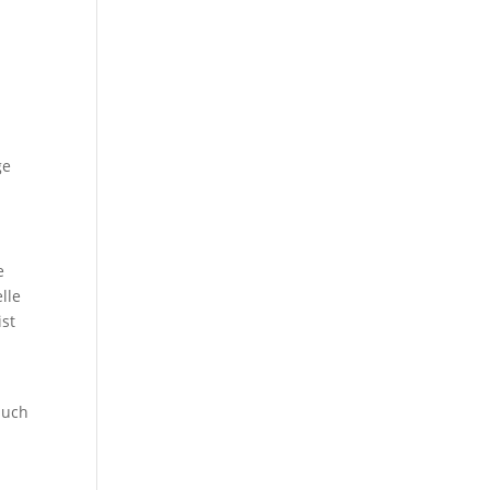
ge
e
lle
ist
auch