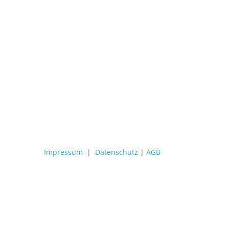
efon
3 8074315
·
Mobil: 0177 2878285
il
@strahlkraft-langen.de
Impressum
|
Datenschutz
|
AGB