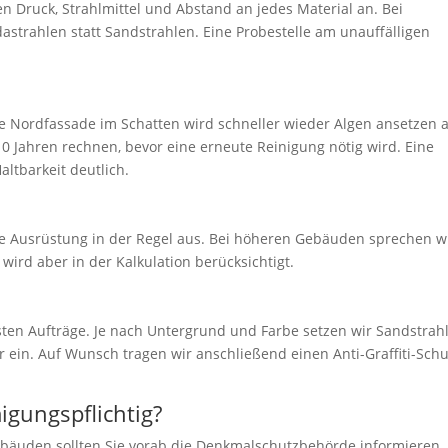
n Druck, Strahlmittel und Abstand an jedes Material an. Bei
strahlen statt Sandstrahlen. Eine Probestelle am unauffälligen
ne Nordfassade im Schatten wird schneller wieder Algen ansetzen a
10 Jahren rechnen, bevor eine erneute Reinigung nötig wird. Eine
ltbarkeit deutlich.
ere Ausrüstung in der Regel aus. Bei höheren Gebäuden sprechen w
 wird aber in der Kalkulation berücksichtigt.
igsten Aufträge. Je nach Untergrund und Farbe setzen wir Sandstrah
r ein. Auf Wunsch tragen wir anschließend einen Anti-Graffiti-Schu
igungspflichtig?
ebäuden sollten Sie vorab die Denkmalschutzbehörde informieren.