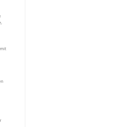
e
e,
 mit
en
r