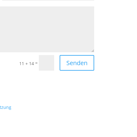
6322
Tel

0610
Ema

info
Senden
=
11 + 14
tzung