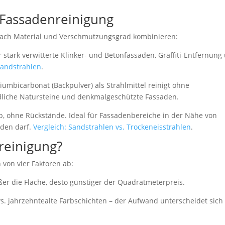
 Fassadenreinigung
e nach Material und Verschmutzungsgrad kombinieren:
r stark verwitterte Klinker- und Betonfassaden, Graffiti-Entfernung
andstrahlen
.
iumbicarbonat (Backpulver) als Strahlmittel reinigt ohne
dliche Natursteine und denkmalgeschützte Fassaden.
, ohne Rückstände. Ideal für Fassadenbereiche in der Nähe von
rden darf.
Vergleich: Sandstrahlen vs. Trockeneisstrahlen
.
reinigung?
 von vier Faktoren ab:
r die Fläche, desto günstiger der Quadratmeterpreis.
vs. jahrzehntealte Farbschichten – der Aufwand unterscheidet sich