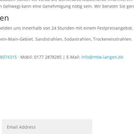
m Gehweg) kann eine Genehmigung nötig sein. Wir beraten Sie ger
gen
 melden uns innerhalb von 24 Stunden mit einem Festpreisangebot.
in-Main-Gebiet. Sandstrahlen, Sodastrahlen, Trockeneisstrahlen.
 8074315
·
Mobil: 0177 2878285
| E-Mail:
info@mtw-langen.de
Adr

MTW 
mbH
Wilh