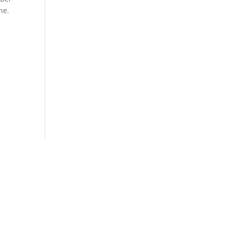
ne.
esse
Dienstleistungs- und Handelsgesellschaft
elm Leuschner Platz 21