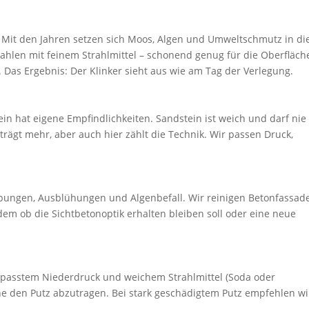
t. Mit den Jahren setzen sich Moos, Algen und Umweltschmutz in di
rahlen mit feinem Strahlmittel – schonend genug für die Oberfläch
 Das Ergebnis: Der Klinker sieht aus wie am Tag der Verlegung.
ein hat eigene Empfindlichkeiten. Sandstein ist weich und darf nie
rägt mehr, aber auch hier zählt die Technik. Wir passen Druck,
färbungen, Ausblühungen und Algenbefall. Wir reinigen Betonfassad
em ob die Sichtbetonoptik erhalten bleiben soll oder eine neue
gepasstem Niederdruck und weichem Strahlmittel (Soda oder
hne den Putz abzutragen. Bei stark geschädigtem Putz empfehlen wi