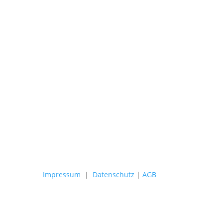
5 Langen
efon
3 8074315
·
Mobil: 0177 2878285
il
@strahlkraft-langen.de
Impressum
|
Datenschutz
|
AGB