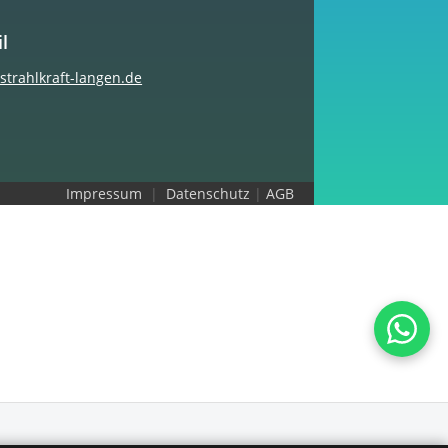
l
strahlkraft-langen.de
Impressum
|
Datenschutz
|
AGB