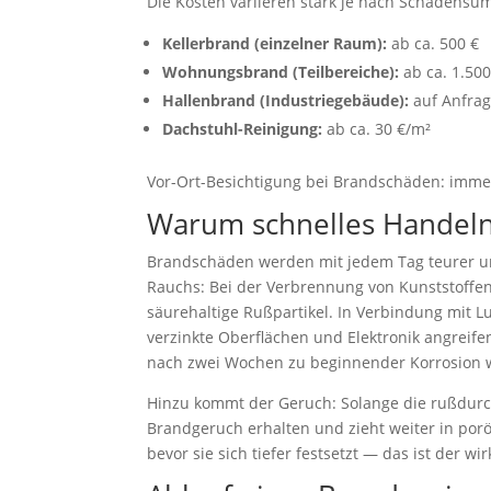
Die Kosten variieren stark je nach Schadensum
Kellerbrand (einzelner Raum):
ab ca. 500 €
Wohnungsbrand (Teilbereiche):
ab ca. 1.500
Hallenbrand (Industriegebäude):
auf Anfra
Dachstuhl-Reinigung:
ab ca. 30 €/m²
Vor-Ort-Besichtigung bei Brandschäden: immer
Warum schnelles Handeln
Brandschäden werden mit jedem Tag teurer un
Rauchs: Bei der Verbrennung von Kunststoffe
säurehaltige Rußpartikel. In Verbindung mit Lu
verzinkte Oberflächen und Elektronik angreif
nach zwei Wochen zu beginnender Korrosion 
Hinzu kommt der Geruch: Solange die rußdurchse
Brandgeruch erhalten und zieht weiter in porös
bevor sie sich tiefer festsetzt — das ist der w