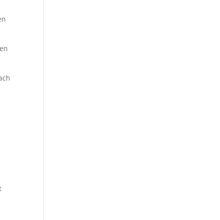
en
ten
ach
t