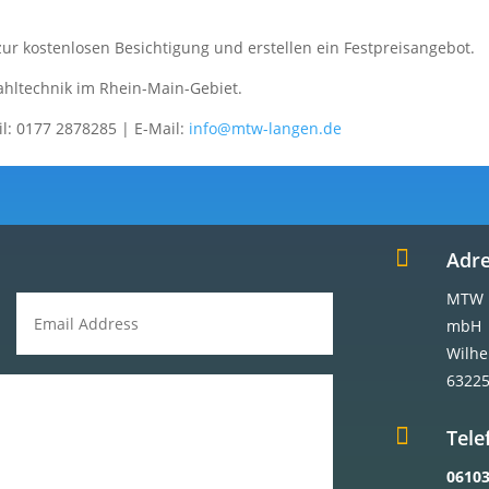
r kostenlosen Besichtigung und erstellen ein Festpreisangebot.
hltechnik im Rhein-Main-Gebiet.
l: 0177 2878285
| E-Mail:
info@mtw-langen.de

Adr
MTW D
mbH
Wilhe
63225

Tele
06103