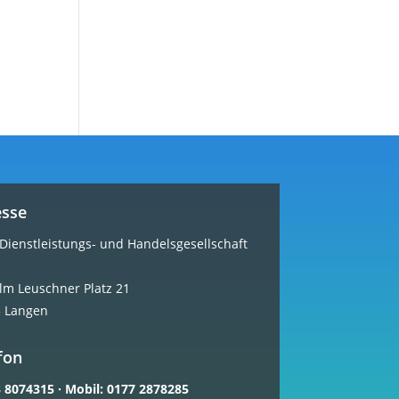
esse
ienstleistungs- und Handelsgesellschaft
lm Leuschner Platz 21
 Langen
fon
 8074315
·
Mobil: 0177 2878285