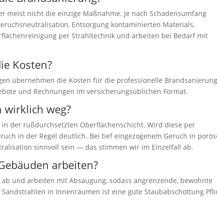
 aber meist nicht die einzige Maßnahme. Je nach Schadensumfang
eruchsneutralisation, Entsorgung kontaminierten Materials,
rflächenreinigung per Strahltechnik und arbeiten bei Bedarf mit
ie Kosten?
gen übernehmen die Kosten für die professionelle Brandsanierung
Angebote und Rechnungen im versicherungsüblichen Format.
 wirklich weg?
em in der rußdurchsetzten Oberflächenschicht. Wird diese per
ruch in der Regel deutlich. Bei tief eingezogenem Geruch in porö
alisation sinnvoll sein — das stimmen wir im Einzelfall ab.
 Gebäuden arbeiten?
ht ab und arbeiten mit Absaugung, sodass angrenzende, bewohnte
 Sandstrahlen in Innenräumen ist eine gute Staubabschottung Pfli