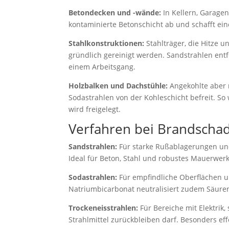
Betondecken und -wände:
In Kellern, Garagen
kontaminierte Betonschicht ab und schafft ei
Stahlkonstruktionen:
Stahlträger, die Hitze 
gründlich gereinigt werden. Sandstrahlen ent
einem Arbeitsgang.
Holzbalken und Dachstühle:
Angekohlte aber 
Sodastrahlen von der Kohleschicht befreit. So 
wird freigelegt.
Verfahren bei Brandscha
Sandstrahlen:
Für starke Rußablagerungen und
Ideal für Beton, Stahl und robustes Mauerwerk
Sodastrahlen:
Für empfindliche Oberflächen u
Natriumbicarbonat neutralisiert zudem Säuren
Trockeneisstrahlen:
Für Bereiche mit Elektrik
Strahlmittel zurückbleiben darf. Besonders eff