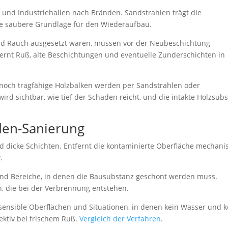
 und Industriehallen nach Bränden. Sandstrahlen trägt die
ne saubere Grundlage für den Wiederaufbau.
und Rauch ausgesetzt waren, müssen vor der Neubeschichtung
fernt Ruß, alte Beschichtungen und eventuelle Zunderschichten in
noch tragfähige Holzbalken werden per Sandstrahlen oder
wird sichtbar, wie tief der Schaden reicht, und die intakte Holzsub
den-Sanierung
 dicke Schichten. Entfernt die kontaminierte Oberfläche mechani
.
nd Bereiche, in denen die Bausubstanz geschont werden muss.
, die bei der Verbrennung entstehen.
, sensible Oberflächen und Situationen, in denen kein Wasser und k
ektiv bei frischem Ruß.
Vergleich der Verfahren
.