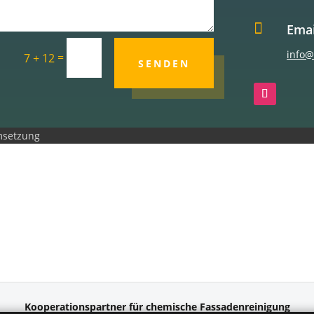

Emai
info@
=
7 + 12
SENDEN
setzung
Kooperationspartner für chemische Fassadenreinigung