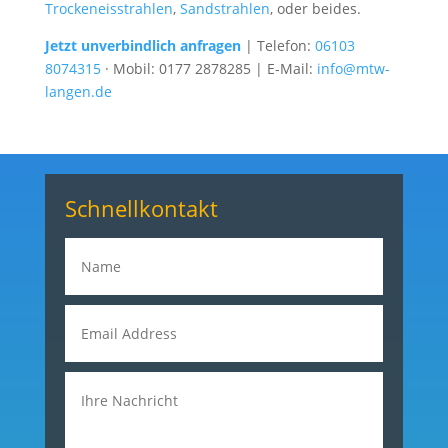
Trockeneisstrahlen
,
Sandstrahlen
, oder beides.
Jetzt unverbindlich anfragen
| Telefon:
06103
8074315
·
Mobil: 0177 2878285
| E-Mail:
info@mtw-
langen.de
Schnellkontakt