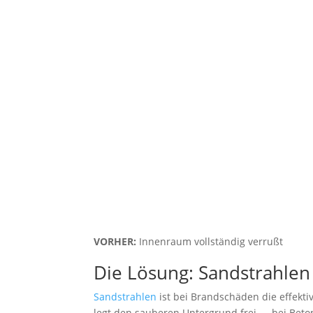
VORHER:
Innenraum vollständig verrußt
Die Lösung: Sandstrahlen
Sandstrahlen
ist bei Brandschäden die effekti
legt den sauberen Untergrund frei — bei Beto