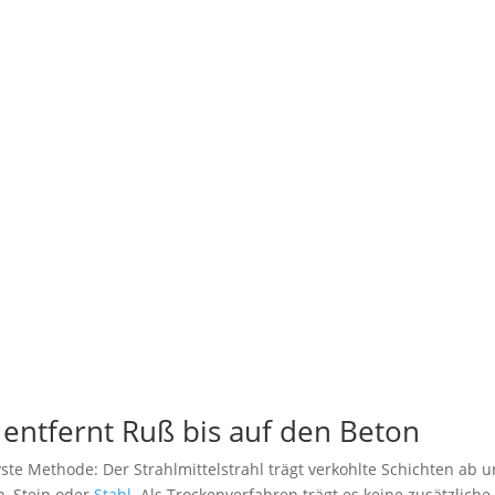
 entfernt Ruß bis auf den Beton
vste Methode: Der Strahlmittelstrahl trägt verkohlte Schichten ab 
n, Stein oder
Stahl
. Als Trockenverfahren trägt es keine zusätzliche